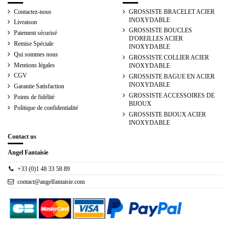
Contactez-nous
GROSSISTE BRACELET ACIER
INOXYDABLE
Livraison
GROSSISTE BOUCLES
Paiement sécurisé
D'OREILLES ACIER
Remise Spéciale
INOXYDABLE
Qui sommes nous
GROSSISTE COLLIER ACIER
Mentions légales
INOXYDABLE
CGV
GROSSISTE BAGUE EN ACIER
INOXYDABLE
Garantie Satisfaction
GROSSISTE ACCESSOIRES DE
Points de fidélité
BIJOUX
Politique de confidentialité
GROSSISTE BIJOUX ACIER
INOXYDABLE
Contact us
Angel Fantaisie
+33 (0)1 48 33 58 89
contact@angelfantaisie.com