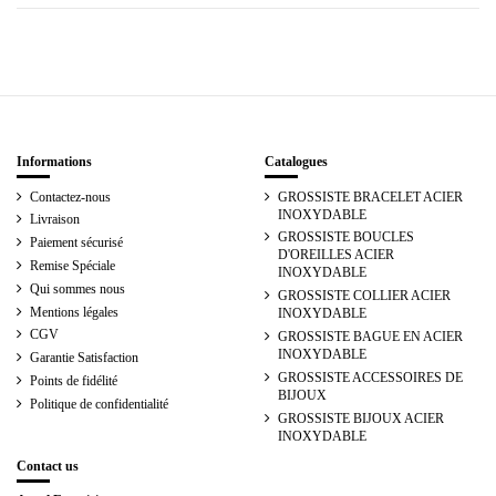
Informations
Catalogues
Contactez-nous
GROSSISTE BRACELET ACIER
INOXYDABLE
Livraison
GROSSISTE BOUCLES
Paiement sécurisé
D'OREILLES ACIER
Remise Spéciale
INOXYDABLE
Qui sommes nous
GROSSISTE COLLIER ACIER
Mentions légales
INOXYDABLE
CGV
GROSSISTE BAGUE EN ACIER
INOXYDABLE
Garantie Satisfaction
GROSSISTE ACCESSOIRES DE
Points de fidélité
BIJOUX
Politique de confidentialité
GROSSISTE BIJOUX ACIER
INOXYDABLE
Contact us