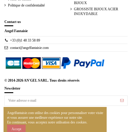
BIJOUX
Politique de confidentialité
GROSSISTE BIJOUX ACIER
INOXYDABLE
Contact us
Angel Fantaisie
+33 (0)1 48 33 58 89
contact@angelfantaisie.com
© 2014-2026 AN'GEL SARL. Tous droits réservés
Newsletter
Vous pouvez vous désinscrire à tout moment. Vous
trouverez pour cela nos informations de contact dans les
Angelfantaisie.com utilise des cookies pour personnaliser votre visite
conditions d'utilisation du site.
et vous assurer une meilleure expérience sur notre site.
En continuant, vous acceptez notre utilisation des cookies.
Accept