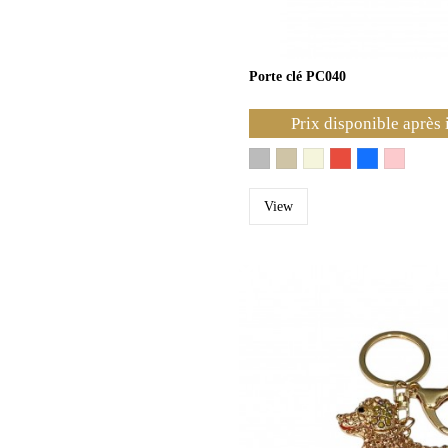
Porte clé PC040
Prix disponible après 
View