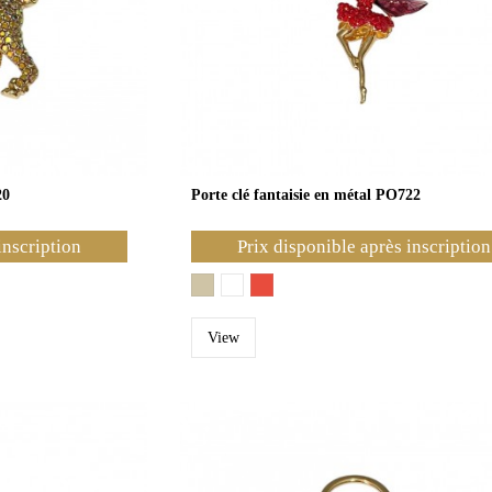
20
Porte clé fantaisie en métal PO722
inscription
Prix disponible après inscription
View