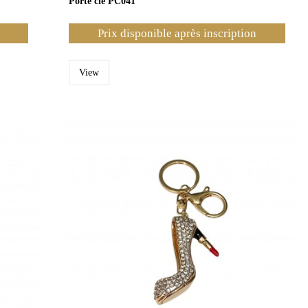
Porte clé PC041
Prix disponible après inscription
View