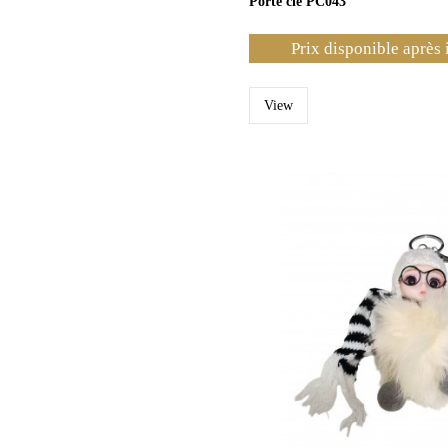
Porte clé PC043
Prix disponible après 
View