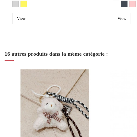
View
View
16 autres produits dans la même catégorie :