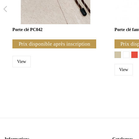
Porte clé PC042
Porte clé fa
Prix disponible après inscription
Prix dis
View
View