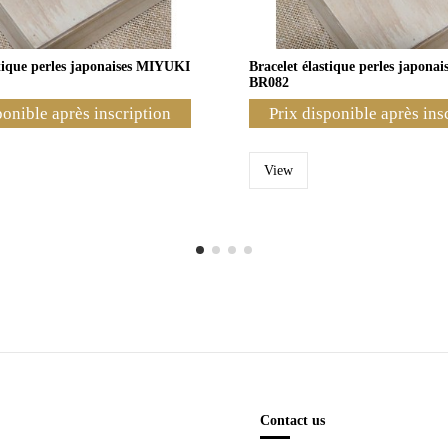
stique perles japonaises MIYUKI
Bracelet élastique perles japon
BR082
ponible après inscription
Prix disponible après ins
View
Contact us