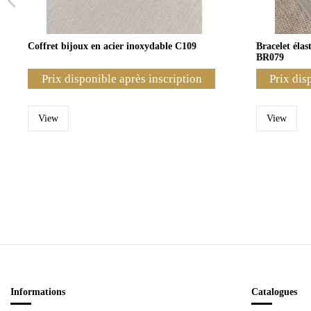
Coffret bijoux en acier inoxydable C109
Bracelet éla
BR079
Prix disponible après inscription
Prix dis
View
View
Informations
Catalogues