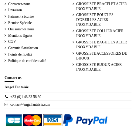
Contactez-nous
GROSSISTE BRACELET ACIER
INOXYDABLE
Livraison
GROSSISTE BOUCLES
Paiement sécurisé
D'OREILLES ACIER
Remise Spéciale
INOXYDABLE
Qui sommes nous
GROSSISTE COLLIER ACIER
Mentions légales
INOXYDABLE
CGV
GROSSISTE BAGUE EN ACIER
INOXYDABLE
Garantie Satisfaction
GROSSISTE ACCESSOIRES DE
Points de fidélité
BIJOUX
Politique de confidentialité
GROSSISTE BIJOUX ACIER
INOXYDABLE
Contact us
Angel Fantaisie
+33 (0)1 48 33 58 89
contact@angelfantaisie.com