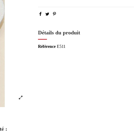
Détails du produit
Référence
E511
té :