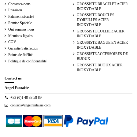
Contactez-nous
GROSSISTE BRACELET ACIER
INOXYDABLE
Livraison
GROSSISTE BOUCLES
Paiement sécurisé
D'OREILLES ACIER
Remise Spéciale
INOXYDABLE
Qui sommes nous
GROSSISTE COLLIER ACIER
Mentions légales
INOXYDABLE
CGV
GROSSISTE BAGUE EN ACIER
INOXYDABLE
Garantie Satisfaction
GROSSISTE ACCESSOIRES DE
Points de fidélité
BIJOUX
Politique de confidentialité
GROSSISTE BIJOUX ACIER
INOXYDABLE
Contact us
Angel Fantaisie
+33 (0)1 48 33 58 89
contact@angelfantaisie.com