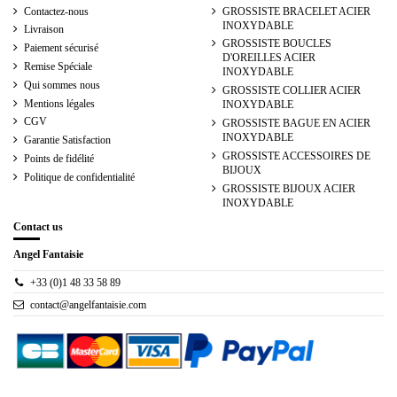
Contactez-nous
GROSSISTE BRACELET ACIER
INOXYDABLE
Livraison
GROSSISTE BOUCLES
Paiement sécurisé
D'OREILLES ACIER
Remise Spéciale
INOXYDABLE
Qui sommes nous
GROSSISTE COLLIER ACIER
Mentions légales
INOXYDABLE
CGV
GROSSISTE BAGUE EN ACIER
INOXYDABLE
Garantie Satisfaction
GROSSISTE ACCESSOIRES DE
Points de fidélité
BIJOUX
Politique de confidentialité
GROSSISTE BIJOUX ACIER
INOXYDABLE
Contact us
Angel Fantaisie
+33 (0)1 48 33 58 89
contact@angelfantaisie.com