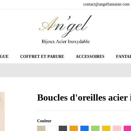
contact@angelfantaisie.com
GUE
COFFRET ET PARURE
ACCESSOIRES
FANTAI
Boucles d'oreilles acier
Couleur
Taupe
Blanc
Noir
Orange
Bleu
Vert
Jaune
Rose
F