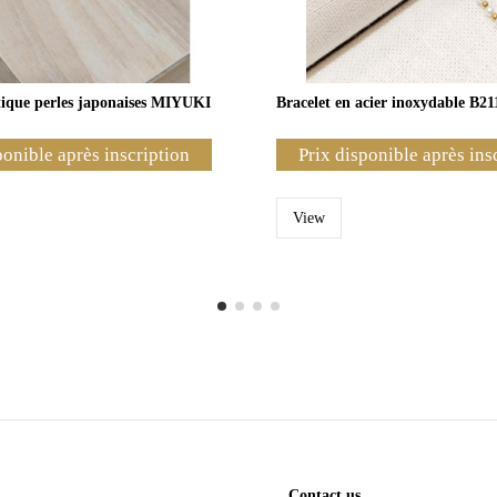
stique perles japonaises MIYUKI
Bracelet en acier inoxydable B21
ponible après inscription
Prix disponible après ins
View
Contact us