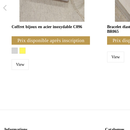
Coffret bijoux en acier inoxydable C096
Bracelet éla
BR065
Prix disponible après inscription
Prix dis
View
View
Informations
Catalogues