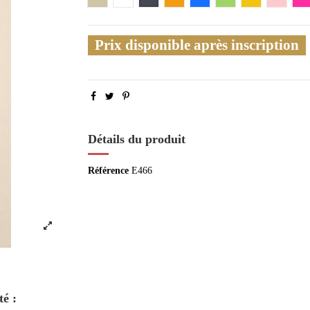
Prix disponible après inscription
Détails du produit
Référence
E466
té :