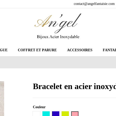
contact@angelfantaisie.com
GUE
COFFRET ET PARURE
ACCESSOIRES
FANTAI
Bracelet en acier inox
Couleur
Blanc
Vert d'eau
Bleu Foncé
Vert Kaki
Vieux rose