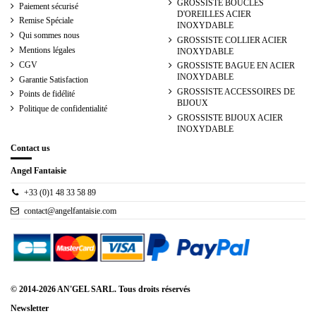
GROSSISTE BOUCLES
Paiement sécurisé
D'OREILLES ACIER
Remise Spéciale
INOXYDABLE
Qui sommes nous
GROSSISTE COLLIER ACIER
Mentions légales
INOXYDABLE
CGV
GROSSISTE BAGUE EN ACIER
INOXYDABLE
Garantie Satisfaction
GROSSISTE ACCESSOIRES DE
Points de fidélité
BIJOUX
Politique de confidentialité
GROSSISTE BIJOUX ACIER
INOXYDABLE
Contact us
Angel Fantaisie
+33 (0)1 48 33 58 89
contact@angelfantaisie.com
© 2014-2026 AN'GEL SARL. Tous droits réservés
Newsletter