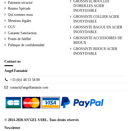
GROSSISTE BOUCLES
Paiement sécurisé
D'OREILLES ACIER
Remise Spéciale
INOXYDABLE
Qui sommes nous
GROSSISTE COLLIER ACIER
Mentions légales
INOXYDABLE
CGV
GROSSISTE BAGUE EN ACIER
INOXYDABLE
Garantie Satisfaction
GROSSISTE ACCESSOIRES DE
Points de fidélité
BIJOUX
Politique de confidentialité
GROSSISTE BIJOUX ACIER
INOXYDABLE
Contact us
Angel Fantaisie
+33 (0)1 48 33 58 89
contact@angelfantaisie.com
© 2014-2026 AN'GEL SARL. Tous droits réservés
Newsletter