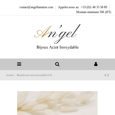
contact@angelfantaisie.com
Appelez-nous au : +33 (0)1 48 33 58 89
Montant minimum 50€ (HT)
Accueil
Bracelet jonc acier inoxydable J133