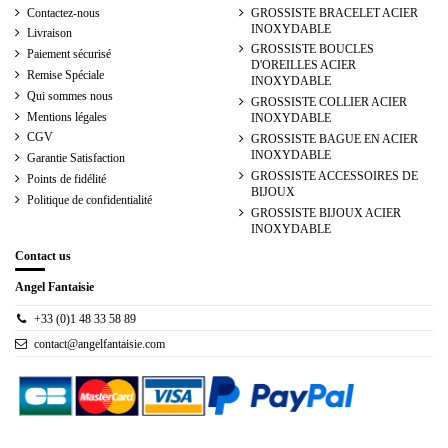
Contactez-nous
GROSSISTE BRACELET ACIER
INOXYDABLE
Livraison
GROSSISTE BOUCLES
Paiement sécurisé
D'OREILLES ACIER
Remise Spéciale
INOXYDABLE
Qui sommes nous
GROSSISTE COLLIER ACIER
Mentions légales
INOXYDABLE
CGV
GROSSISTE BAGUE EN ACIER
INOXYDABLE
Garantie Satisfaction
GROSSISTE ACCESSOIRES DE
Points de fidélité
BIJOUX
Politique de confidentialité
GROSSISTE BIJOUX ACIER
INOXYDABLE
Contact us
Angel Fantaisie
+33 (0)1 48 33 58 89
contact@angelfantaisie.com