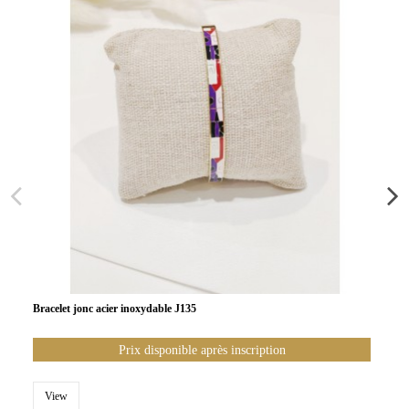
Bracelet jonc acier inoxydable J135
Prix disponible après inscription
View