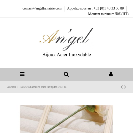
contact@angelfantaisie.com
Appelez-nous au : +33 (0)1 48 33 58 89
Montant minimum 50€ (HT)
Accueil
Boucles d'oreilles acier inoxydable E146