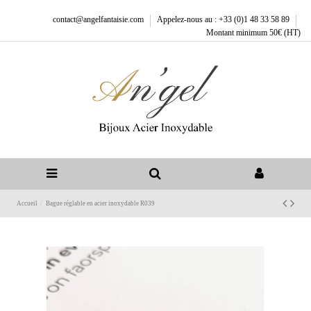
contact@angelfantaisie.com
Appelez-nous au : +33 (0)1 48 33 58 89
Montant minimum 50€ (HT)
Accueil
Bague réglable en acier inoxydable R039