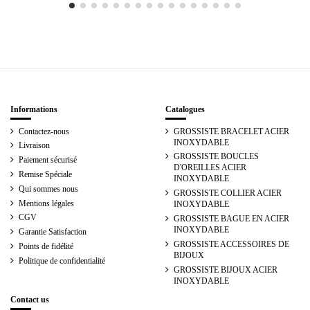
Informations
Catalogues
Contactez-nous
GROSSISTE BRACELET ACIER
INOXYDABLE
Livraison
GROSSISTE BOUCLES
Paiement sécurisé
D'OREILLES ACIER
Remise Spéciale
INOXYDABLE
Qui sommes nous
GROSSISTE COLLIER ACIER
Mentions légales
INOXYDABLE
CGV
GROSSISTE BAGUE EN ACIER
INOXYDABLE
Garantie Satisfaction
GROSSISTE ACCESSOIRES DE
Points de fidélité
BIJOUX
Politique de confidentialité
GROSSISTE BIJOUX ACIER
INOXYDABLE
Contact us