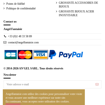
GROSSISTE ACCESSOIRES DE
Points de fidélité
BIJOUX
Politique de confidentialité
GROSSISTE BIJOUX ACIER
INOXYDABLE
Contact us
Angel Fantaisie
+33 (0)1 48 33 58 89
contact@angelfantaisie.com
© 2014-2026 AN'GEL SARL. Tous droits réservés
Newsletter
Vous pouvez vous désinscrire à tout moment. Vous
Angelfantaisie.com utilise des cookies pour personnaliser votre visite
trouverez pour cela nos informations de contact dans les
conditions d'utilisation du site.
et vous assurer une meilleure expérience sur notre site.
En continuant, vous acceptez notre utilisation des cookies.