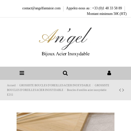
contact@angelfantaisie.com
Appelez-nous au : +33 (0)1 48 33 58 89
Montant minimum 50€ (HT)
Accueil
GROSSISTE BOUCLES D'OREILLES ACIER INOXYDABLE
GROSSISTE
BOUCLES D'OREILLES ACIER INOXYDABLE
Boucles d'oreilles acier inoxydable
E215